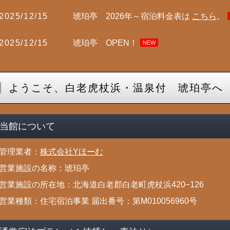
2025/12/15
琥珀亭 2026年～宿泊料金表は
こちら
。
2025/12/15
琥珀亭 OPEN！
NEW
ようこそ、白老虎杖浜・温泉付 琥珀亭へ
当館について
管理業者：
株式会社Yほーむ
営業施設の名称：琥珀亭
営業施設の所在地：北海道白老郡白老町虎杖浜420−126
営業種類：住宅宿泊事業 届出番号：第M010056960号